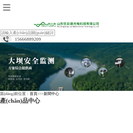
15666889209
當(dāng)前位置：
首頁
>>>
新聞中心
產(chǎn)品中心