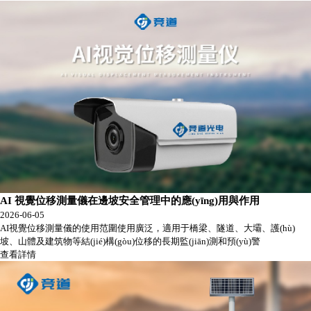
AI 視覺位移測量儀在邊坡安全管理中的應(yīng)用與作用
2026-06-05
AI視覺位移測量儀的使用范圍使用廣泛，適用于橋梁、隧道、大壩、護(hù)
坡、山體及建筑物等結(jié)構(gòu)位移的長期監(jiān)測和預(yù)警
查看詳情