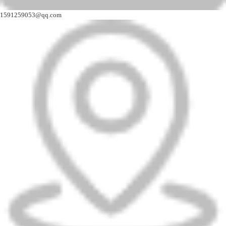
1591259053@qq.com