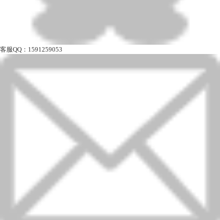
客服QQ：1591259053