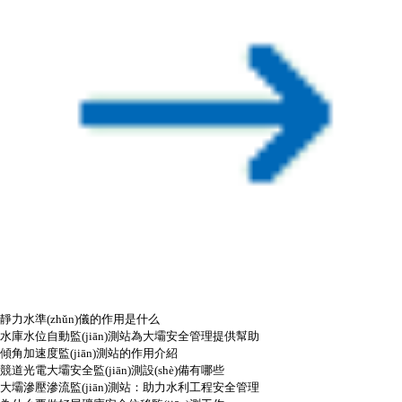
靜力水準(zhǔn)儀的作用是什么
水庫水位自動監(jiān)測站為大壩安全管理提供幫助
傾角加速度監(jiān)測站的作用介紹
競道光電大壩安全監(jiān)測設(shè)備有哪些
大壩滲壓滲流監(jiān)測站：助力水利工程安全管理