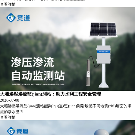
查看詳情
大壩滲壓滲流監(jiān)測站：助力水利工程安全管理
2026-07-08
大壩滲壓滲流監(jiān)測站能夠?qū)崟r監(jiān)測滑坡體不同地質(zhì)層面的滲
流的滲水壓力
查看詳情