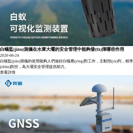
白蟻監(jiān)測儀在水庫大壩的安全管理中能夠發(fā)揮哪些作用
2026-06-24
白蟻監(jiān)測儀的使用能夠人們做好白蟻應(yīng)對工作，主動預(yù)判，精準
(zhǔn)防控，為大壩安全管理提供助力。
查看詳情