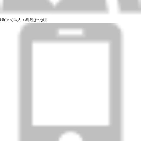
聯(lián)系人：郝經(jīng)理