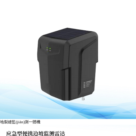
地裂縫監(jiān)測一體機