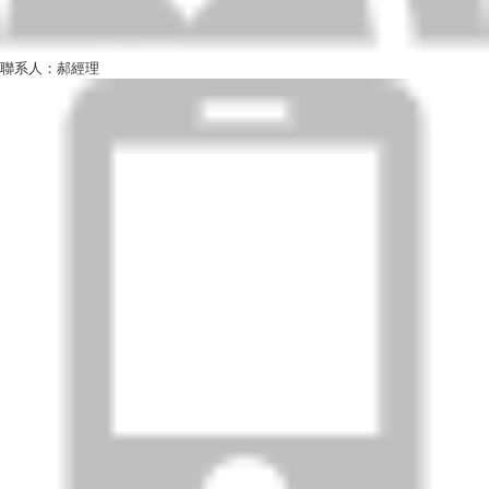
聯系人：郝經理