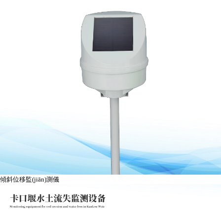
傾斜位移監(jiān)測儀