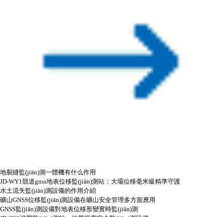
地裂縫監(jiān)測一體機有什么作用
JD-WY1競道gnss地表位移監(jiān)測站：大壩位移毫米級精準守護
水土流失監(jiān)測設備的作用介紹
礦山GNSS位移監(jiān)測設備在礦山安全管理多方面應用
GNSS監(jiān)測設備對地表位移形變實時監(jiān)測