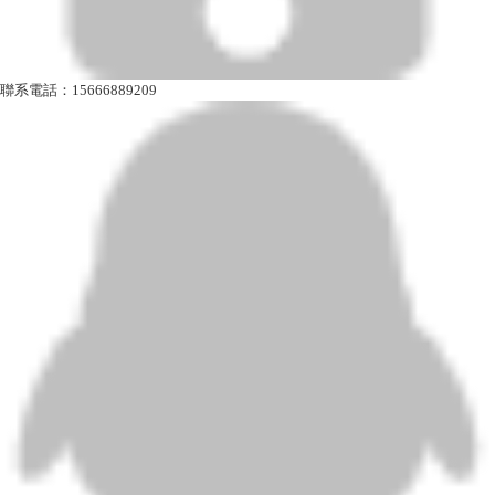
聯系電話：15666889209