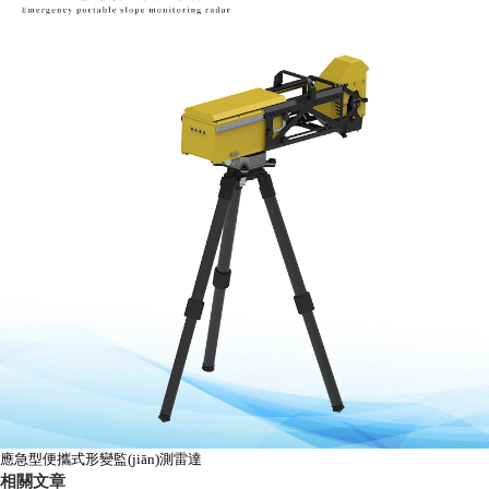
應急型便攜式形變監(jiān)測雷達
相關文章