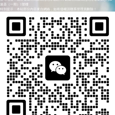
速器（一期）1號樓
特別提示：本站部分內容來自網絡，如有侵權請聯系管理員刪除！