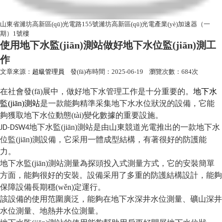
山東省濰坊高新區(qū)光電路155號濰坊高新區(qū)光電產業(yè)加速器（一
期）1號樓
使用地下水監(jiān)測站做好地下水位監(jiān)測工
作
文章來源：
超級管理員
發(fā)布時間：2025-06-19 瀏覽次數：684次
在社會發(fā)展中，做好地下水管理工作是十分重要的。
地下水
監(jiān)測站
是一款能夠精準采集地下水水位狀況的設備，它能
夠獲取地下水位動態(tài)變化數據的重要設施。
地下水監(jiān)測站是由山東競道光電推出的一款地下水
JD-DSW4
位監(jiān)測設備，它采用一體成型結構，有著很好的防護能
力。
地下水監(jiān)測站測量為探頭投入式測量方式，它的安裝簡單
方面，能夠很好的安裝。設備采用了多重的防護結構設計，能夠
保障設備長期穩(wěn)定運行。
該設備的使用范圍廣泛，能夠在地下水深井水位測量、礦山深井
水位測量、地熱井水位測量。