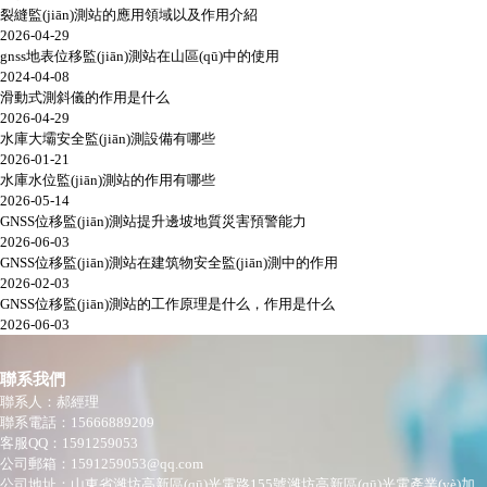
裂縫監(jiān)測站的應用領域以及作用介紹
2026-04-29
gnss地表位移監(jiān)測站在山區(qū)中的使用
2024-04-08
滑動式測斜儀的作用是什么
2026-04-29
水庫大壩安全監(jiān)測設備有哪些
2026-01-21
水庫水位監(jiān)測站的作用有哪些
2026-05-14
GNSS位移監(jiān)測站提升邊坡地質災害預警能力
2026-06-03
GNSS位移監(jiān)測站在建筑物安全監(jiān)測中的作用
2026-02-03
GNSS位移監(jiān)測站的工作原理是什么，作用是什么
2026-06-03
聯系我們
聯系人：郝經理
聯系電話：15666889209
客服QQ：1591259053
公司郵箱：1591259053@qq.com
公司地址：山東省濰坊高新區(qū)光電路155號濰坊高新區(qū)光電產業(yè)加