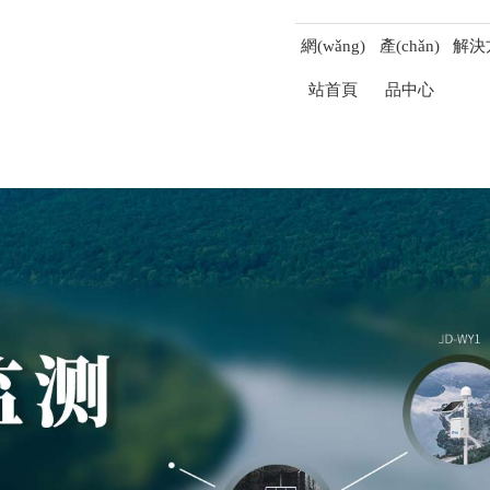
網(wǎng)
產(chǎn)
解決
站首頁
品中心