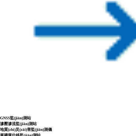
GNSS監(jiān)測站
滲壓滲流監(jiān)測站
地質(zhì)災(zāi)害監(jiān)測儀
尾礦庫位移監(jiān)測站