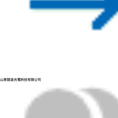
山東競道光電科技有限公司