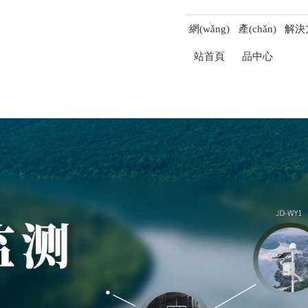
網(wǎng)
產(chǎn)
解決
站首頁
品中心