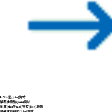
GNSS監(jiān)測站
滲壓滲流監(jiān)測站
地質(zhì)災(zāi)害監(jiān)測儀
尾礦庫位移監(jiān)測站