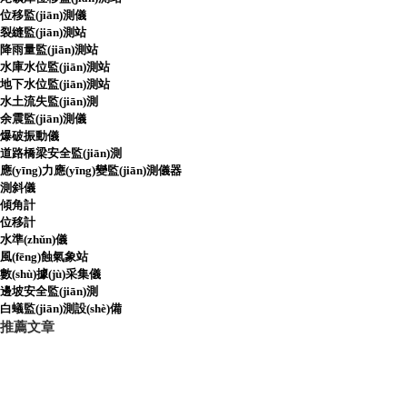
位移監(jiān)測儀
裂縫監(jiān)測站
降雨量監(jiān)測站
水庫水位監(jiān)測站
地下水位監(jiān)測站
水土流失監(jiān)測
余震監(jiān)測儀
爆破振動儀
道路橋梁安全監(jiān)測
應(yīng)力應(yīng)變監(jiān)測儀器
測斜儀
傾角計
位移計
水準(zhǔn)儀
風(fēng)蝕氣象站
數(shù)據(jù)采集儀
邊坡安全監(jiān)測
白蟻監(jiān)測設(shè)備
推薦文章