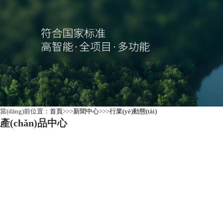
當(dāng)前位置：
首頁
>>>
新聞中心
>>>
行業(yè)動態(tài)
產(chǎn)品中心